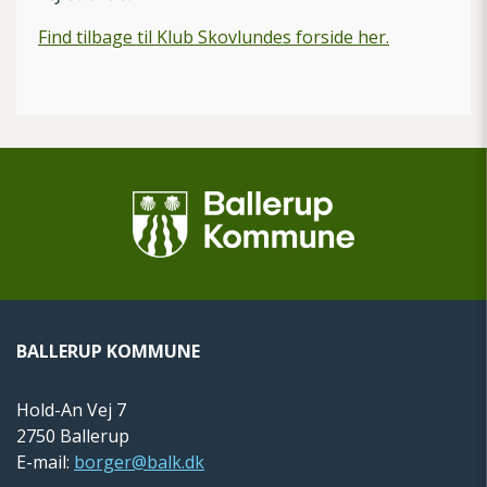
Find tilbage til Klub Skovlundes forside her.
BALLERUP KOMMUNE
Hold-An Vej 7
2750 Ballerup
E-mail:
borger@balk.dk