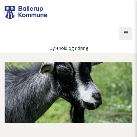
Gå
til
hovedindhold
Åbn
men
Dyrehold og ridning
Brødkrumme