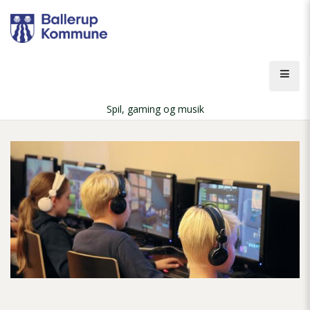
Gå
til
hovedindhold
Åbn
men
Spil, gaming og musik
Brødkrumme