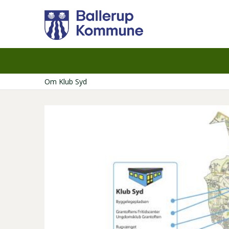
Gå
til
hovedindhold
Om Klub Syd
Brødkrumme