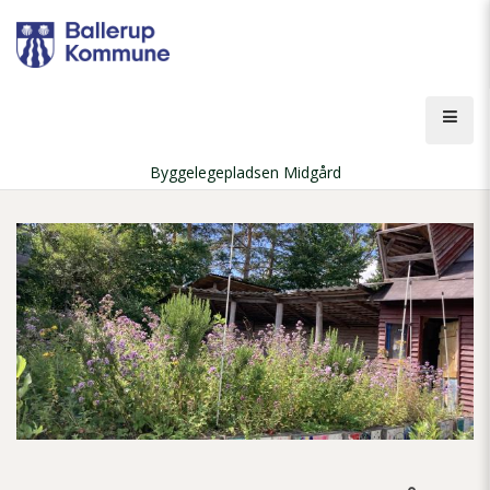
Gå
til
hovedindhold
Åbn
men
Byggelegepladsen Midgård
Brødkrumme